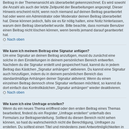
Beitrag in der Themenansicht als überarbeitet gekennzeichnet. Es wird sowohl
die Anzahl als auch der letzte Zeitpunkt der Bearbeitungen angezeigt. Dieser
Hinweis erscheint nicht, wenn noch niemand auf deinen Beitrag geantwortet
hat oder wenn ein Administrator oder Moderator deinen Beitrag überarbeitet
hat. Diese können jedoch, falls sie es für nötig halten, eine Notiz hinterlassen,
warum dein Beitrag überarbeitet wurde. Bitte beachte, dass normale Benutzer
einen Beitrag nicht löschen können, wenn bereits jemand darauf geantwortet
hat.
Nach oben
Wie kann ich meinem Beitrag eine Signatur anfügen?
Um eine Signatur an deinen Beitrag anzufügen, musst du zunächst eine
solche in den Einstellungen in deinem persönlichen Bereich entwerfen.
Nachdem du die Signatur erstellt und gespeichert hast, kannst du in jedem
Beitrag das Kästchen „Signatur anhängen“ aktivieren. Du kannst eine Signatur
auch hinzufügen, indem du in deinem persönlichen Bereich das
standardmäßige Anhängen deiner Signatur aktivierst. Wenn du einen
einzelnen Beitrag dennoch ohne Signatur verfassen möchtest, so kannst du
dort einfach das Kontrollkästchen „Signatur anhängen“ wieder deaktivieren.
Nach oben
Wie kann ich eine Umfrage erstellen?
Wenn du ein neues Thema eröffnest oder den ersten Beitrag eines Themas
bearbeitest, findest du ein Register „Umfrage erstellen“ unterhalb des
Formulars zur Beitragserstellung. Solltest du diesen Bereich nicht sehen
können, so hast du wahrscheinlich nicht die Berechtigung, Umfragen zu
erstellen. Du solltest einen Titel und mindestens zwei Antwortmöglichkeiten in