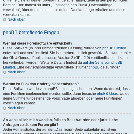
Um eine Liste all deiner Dateianhänge zu erhalten, gehe in den persönlichen
Bereich. Dort findest du unter „Einstieg“ einen Punkt „Dateianhänge
verwalten“, über den du eine Liste deiner Dateianhänge erhalten und diese
verwalten kannst.
Nach oben
phpBB betreffende Fragen
Wer hat diese Forensoftware entwickelt?
Diese Software (in ihrer unmodifizierten Fassung) wurde von
phpBB Limited
entwickelt und veröffentlicht. Sie ist urheberrechtlich geschützt. Sie wurde unter
der GNU General Public License, Version 2 (GPL-2.0) veröffentlicht und kann
frei vertrieben werden. Weitere Details findest du
auf der Seite von phpBB
Limited
. Eine deutschsprachige Anlaufstelle ist unter
phpBB.de
zu finden.
Nach oben
Warum ist Funktion x oder y nicht enthalten?
Diese Software wurde von phpBB Limited geschrieben. Wenn du denkst, dass
eine Funktion implementiert werden sollte, dann besuche
phpBB Ideas
, wo du
deine Stimme für bestehende Vorschläge abgeben oder neue Funktionen
vorschlagen kannst.
Nach oben
An wen soll ich mich wenden, falls es Beschwerden oder juristische
Anfragen zu diesem Forum gibt?
Jeder Administrator, der auf der „Das Team“-Seite aufgeführt ist, ist ein