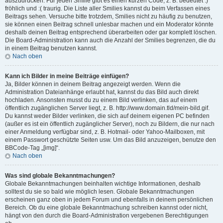
auszudrücken. Für jeden Smilie gibt es einen kurzen Code, z. B. bedeutet :)
fröhlich und :( traurig. Die Liste aller Smilies kannst du beim Verfassen eines
Beitrags sehen. Versuche bitte trotzdem, Smilies nicht zu häufig zu benutzen,
sie können einen Beitrag schnell unlesbar machen und ein Moderator könnte
deshalb deinen Beitrag entsprechend überarbeiten oder gar komplett löschen.
Die Board-Administration kann auch die Anzahl der Smilies begrenzen, die du
in einem Beitrag benutzen kannst.
Nach oben
Kann ich Bilder in meine Beiträge einfügen?
Ja, Bilder können in deinem Beitrag angezeigt werden. Wenn die
Administration Dateianhänge erlaubt hat, kannst du das Bild auch direkt
hochladen. Ansonsten musst du zu einem Bild verlinken, das auf einem
öffentlich zugänglichen Server liegt, z. B. http://www.domain.tld/mein-bild.gif.
Du kannst weder Bilder verlinken, die sich auf deinem eigenen PC befinden
(außer es ist ein öffentlich zugänglicher Server), noch zu Bildern, die nur nach
einer Anmeldung verfügbar sind, z. B. Hotmail- oder Yahoo-Mailboxen, mit
einem Passwort geschützte Seiten usw. Um das Bild anzuzeigen, benutze den
BBCode-Tag „[img]“.
Nach oben
Was sind globale Bekanntmachungen?
Globale Bekanntmachungen beinhalten wichtige Informationen, deshalb
solltest du sie so bald wie möglich lesen. Globale Bekanntmachungen
erscheinen ganz oben in jedem Forum und ebenfalls in deinem persönlichen
Bereich. Ob du eine globale Bekanntmachung schreiben kannst oder nicht,
hängt von den durch die Board-Administration vergebenen Berechtigungen