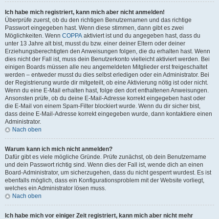
Ich habe mich registriert, kann mich aber nicht anmelden!
Überprüfe zuerst, ob du den richtigen Benutzernamen und das richtige
Passwort eingegeben hast. Wenn diese stimmen, dann gibt es zwei
Möglichkeiten. Wenn
COPPA
aktiviert ist und du angegeben hast, dass du
unter 13 Jahre alt bist, musst du bzw. einer deiner Eltern oder deiner
Erziehungsberechtigten den Anweisungen folgen, die du erhalten hast. Wenn
dies nicht der Fall ist, muss dein Benutzerkonto vielleicht aktiviert werden. Bei
einigen Boards müssen alle neu angemeldeten Mitglieder erst freigeschaltet
werden – entweder musst du dies selbst erledigen oder ein Administrator. Bei
der Registrierung wurde dir mitgeteilt, ob eine Aktivierung nötig ist oder nicht.
Wenn du eine E-Mail erhalten hast, folge den dort enthaltenen Anweisungen.
Ansonsten prüfe, ob du deine E-Mail-Adresse korrekt eingegeben hast oder
die E-Mail von einem Spam-Filter blockiert wurde. Wenn du dir sicher bist,
dass deine E-Mail-Adresse korrekt eingegeben wurde, dann kontaktiere einen
Administrator.
Nach oben
Warum kann ich mich nicht anmelden?
Dafür gibt es viele mögliche Gründe. Prüfe zunächst, ob dein Benutzername
und dein Passwort richtig sind. Wenn dies der Fall ist, wende dich an einen
Board-Administrator, um sicherzugehen, dass du nicht gesperrt wurdest. Es ist
ebenfalls möglich, dass ein Konfigurationsproblem mit der Website vorliegt,
welches ein Administrator lösen muss.
Nach oben
Ich habe mich vor einiger Zeit registriert, kann mich aber nicht mehr