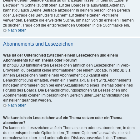
Deine eigenen Beiträge kannst du dir anzeigen lassen, indem du „Eigene
Beiträge“ im Schnellzugriff oben auf der Boardseite auswählst. Alternativ
kannst du auch „Deine Beiträge anzeigen“ in deinem persönlichen Bereich
oder „Beiträge des Benutzers suchen“ auf deiner eigenen Profilseite
verwenden. Benutze die erweiterte Suche, um nach von dir erstellen Themen
zu suchen. Trage dort die entsprechenden Optionen in die Suchmaske ein.
Nach oben
Abonnements und Lesezeichen
Was ist der Unterschied zwischen einem Lesezeichen und einem
Abonnements für ein Thema oder Forum?
In phpBB 3.0 funktionierten Lesezeichen ähnlich den Lesezeichen in Web-
Browsern: du bekamst keine Informationen bei einem Update. In phpBB 3.1
ähneln Lesezeichen mehr einem Abonnement: du kannst eine
Benachrichtigung erhalten, wenn ein Thema aktualisiert wird. Abonnements
hingegen informieren dich bei einer Aktualisierung eines Themas oder eines
Forums des Boards. Die Benachrichtigungsoptionen für Lesezeichen und
Abonnements können im persönlichen Bereich unter „Benachrichtigungen
einstellen“ geändert werden.
Nach oben
Wie kann ich ein Lesezeichen auf ein Thema setzen oder ein Thema
abonnieren?
Du kannst ein Lesezeichen auf ein Thema setzen oder es abonnieren, in dem
du die entsprechende Option in den „Themen-Optionen“ auswählst, die sich
normalerweise ober- und unterhalb des Diskussionsverlaufs des Themas