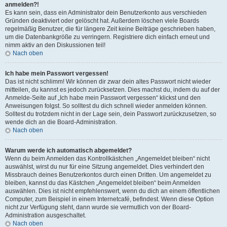
anmelden?!
Es kann sein, dass ein Administrator dein Benutzerkonto aus verschieden
Gründen deaktiviert oder gelöscht hat. Außerdem löschen viele Boards
regelmäßig Benutzer, die für längere Zeit keine Beiträge geschrieben haben,
um die Datenbankgröße zu verringern. Registriere dich einfach erneut und
nimm aktiv an den Diskussionen teil!
Nach oben
Ich habe mein Passwort vergessen!
Das ist nicht schlimm! Wir können dir zwar dein altes Passwort nicht wieder
mitteilen, du kannst es jedoch zurücksetzen. Dies machst du, indem du auf der
Anmelde-Seite auf „Ich habe mein Passwort vergessen“ klickst und den
Anweisungen folgst. So solltest du dich schnell wieder anmelden können.
Solltest du trotzdem nicht in der Lage sein, dein Passwort zurückzusetzen, so
wende dich an die Board-Administration.
Nach oben
Warum werde ich automatisch abgemeldet?
Wenn du beim Anmelden das Kontrollkästchen „Angemeldet bleiben“ nicht
auswählst, wirst du nur für eine Sitzung angemeldet. Dies verhindert den
Missbrauch deines Benutzerkontos durch einen Dritten. Um angemeldet zu
bleiben, kannst du das Kästchen „Angemeldet bleiben“ beim Anmelden
auswählen. Dies ist nicht empfehlenswert, wenn du dich an einem öffentlichen
Computer, zum Beispiel in einem Internetcafé, befindest. Wenn diese Option
nicht zur Verfügung steht, dann wurde sie vermutlich von der Board-
Administration ausgeschaltet.
Nach oben