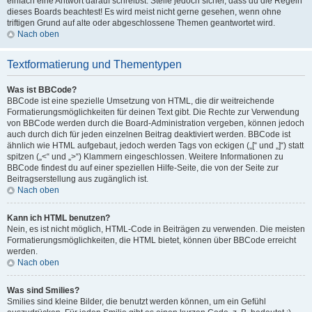
einfach eine Antwort darauf schreibst. Stelle jedoch sicher, dass du die Regeln
dieses Boards beachtest! Es wird meist nicht gerne gesehen, wenn ohne
triftigen Grund auf alte oder abgeschlossene Themen geantwortet wird.
Nach oben
Textformatierung und Thementypen
Was ist BBCode?
BBCode ist eine spezielle Umsetzung von HTML, die dir weitreichende
Formatierungsmöglichkeiten für deinen Text gibt. Die Rechte zur Verwendung
von BBCode werden durch die Board-Administration vergeben, können jedoch
auch durch dich für jeden einzelnen Beitrag deaktiviert werden. BBCode ist
ähnlich wie HTML aufgebaut, jedoch werden Tags von eckigen („[“ und „]“) statt
spitzen („<“ und „>“) Klammern eingeschlossen. Weitere Informationen zu
BBCode findest du auf einer speziellen Hilfe-Seite, die von der Seite zur
Beitragserstellung aus zugänglich ist.
Nach oben
Kann ich HTML benutzen?
Nein, es ist nicht möglich, HTML-Code in Beiträgen zu verwenden. Die meisten
Formatierungsmöglichkeiten, die HTML bietet, können über BBCode erreicht
werden.
Nach oben
Was sind Smilies?
Smilies sind kleine Bilder, die benutzt werden können, um ein Gefühl