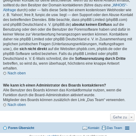
geeigneter Kontakt für deine Beschwerde. Wenn du so keine Antwort erhältst,
solltest du den Besitzer der Domain kontaktieren (führe dazu eine
„WHOIS“-
Abfrage
durch) oder — falls diese Seite bei einem kostenlosen Webhoster wie
z. B. Yahoo!, free.fr, funpic.de usw. liegt — den Support oder den Abuse-Kontakt
des betreffenden Dienstes. Bitte beachte, dass phpBB Limited (phpBB.com)
und phpBB Deutschland e. V. (phpBB.de)
absolut keinen Einfluss
auf die
Benutzung oder den oder die Benutzer der Forensoftware haben und dafür in
keiner Weise zur Verantwortung herangezogen werden können. Kontaktiere
daher nie phpBB Limited oder phpBB Deutschland e. V. in Zusammenhang mit
jeglichen juristischen Fragen (Unterlassungserklärungen, Haftungsfragen
usw.), die
sich nicht direkt
auf die Websiten phpbb.com, phpbb.de oder die
phpBB-Software selbst beziehen. Falls du phpBB Limited oder phpBB
Deutschland e. V. E-Mails schreibst, die die
Softwarenutzung durch Dritte
betreffen, so wirst du, wenn überhaupt, höchstens eine knappe Antwort
erhalten.
Nach oben
Wie kann ich einen Administrator des Boards kontaktieren?
Alle Benutzer des Boards können das Kontaktformular nutzen, wenn die
Funktion durch die Board-Administration aktiviert wurde.
Mitglieder des Boards können zusätzlich den Link „Das Team“ verwenden.
Nach oben
Gehe zu
Foren-Übersicht
Kontakt
Das Team