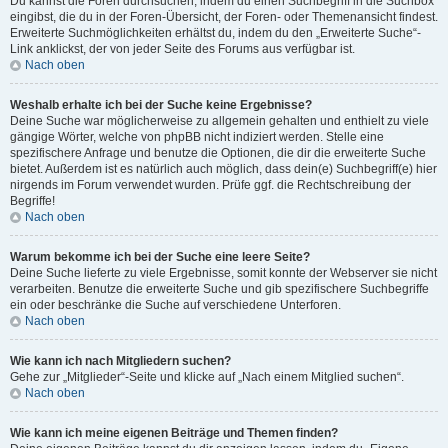
Du kannst die Foren durchsuchen, indem du einen Suchbegriff in die Suchbox
eingibst, die du in der Foren-Übersicht, der Foren- oder Themenansicht findest.
Erweiterte Suchmöglichkeiten erhältst du, indem du den „Erweiterte Suche“-
Link anklickst, der von jeder Seite des Forums aus verfügbar ist.
Nach oben
Weshalb erhalte ich bei der Suche keine Ergebnisse?
Deine Suche war möglicherweise zu allgemein gehalten und enthielt zu viele
gängige Wörter, welche von phpBB nicht indiziert werden. Stelle eine
spezifischere Anfrage und benutze die Optionen, die dir die erweiterte Suche
bietet. Außerdem ist es natürlich auch möglich, dass dein(e) Suchbegriff(e) hier
nirgends im Forum verwendet wurden. Prüfe ggf. die Rechtschreibung der
Begriffe!
Nach oben
Warum bekomme ich bei der Suche eine leere Seite?
Deine Suche lieferte zu viele Ergebnisse, somit konnte der Webserver sie nicht
verarbeiten. Benutze die erweiterte Suche und gib spezifischere Suchbegriffe
ein oder beschränke die Suche auf verschiedene Unterforen.
Nach oben
Wie kann ich nach Mitgliedern suchen?
Gehe zur „Mitglieder“-Seite und klicke auf „Nach einem Mitglied suchen“.
Nach oben
Wie kann ich meine eigenen Beiträge und Themen finden?