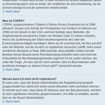
Avatarbilder, Private Nachrichten, E-Mail-Versand an andere Mitglieder, Beitritt
zu Benutzergruppen und so weiter. Wir empfehlen dir eine Anmeldung, da sie
schnell erledigt ist und dir zahlreiche Vorteile bietet.
Nach oben
Was ist COPPA?
COPPA, ausgeschrieben Children’s Online Privacy Protection Act of 1998
(deutsch: Gesetz zum Schutz der Privatsphäre von Kindern im Internet von
1998) ist ein Gesetz in den USA, welches festlegt, dass Websites, die
möglicherweise persönliche Daten von Kindern unter 13 Jahren erheben,
hierzu die Zustimmung der Eltern beziehungsweise des oder der
Erziehungsberechtigten benötigen. Wenn du dir unsicher bist, ob dies auf dich
oder die Website, auf der du dich zu registrieren versuchst, zutrifft, ziehe einen
rechtlichen Beistand zu Rate. Bitte beachte, dass phpBB Limited und der
Besitzer dieses Boards keine Rechtsberatung anbieten kann und nicht die
Anlaufstelle für Rechtsangelegenheiten jeglicher Art ist; außer solchen, die
unter der Frage „An wen soll ich mich wenden, falls es Beschwerden oder
juristische Anfragen zu diesem Forum gibt?“ behandelt werden.
Nach oben
Warum kann ich mich nicht registrieren?
Es kann sein, dass die Board-Administration die Registrierung komplett
ausgeschaltet hat, damit sich keine neuen Benutzer mehr anmelden können.
Es könnte auch sein, dass deine IP-Adresse oder der Benutzername, mit dem
du dich registrieren möchtest, gesperrt wurden. Um Hilfe zu erhalten, wende
dich an die Board-Administration.
Nach oben