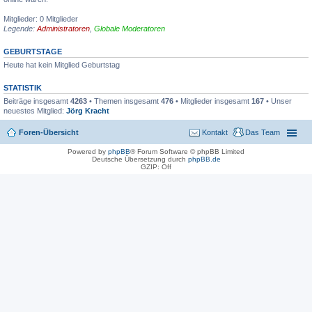
Mitglieder: 0 Mitglieder
Legende:
Administratoren
,
Globale Moderatoren
GEBURTSTAGE
Heute hat kein Mitglied Geburtstag
STATISTIK
Beiträge insgesamt
4263
• Themen insgesamt
476
• Mitglieder insgesamt
167
• Unser
neuestes Mitglied:
Jörg Kracht
Foren-Übersicht
Kontakt
Das Team
Powered by
phpBB
® Forum Software © phpBB Limited
Deutsche Übersetzung durch
phpBB.de
GZIP: Off