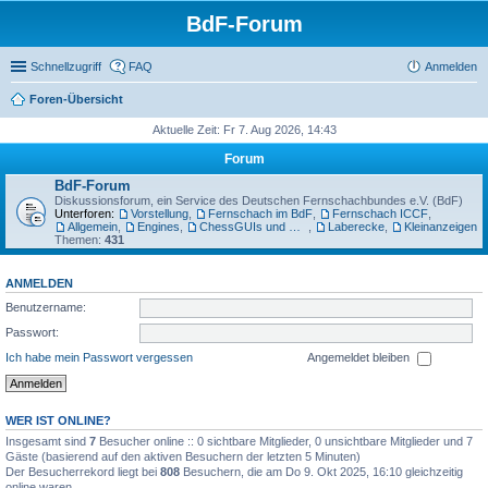
BdF-Forum
Schnellzugriff
FAQ
Anmelden
Foren-Übersicht
Aktuelle Zeit: Fr 7. Aug 2026, 14:43
Forum
BdF-Forum
Diskussionsforum, ein Service des Deutschen Fernschachbundes e.V. (BdF)
Unterforen:
Vorstellung
,
Fernschach im BdF
,
Fernschach ICCF
,
Allgemein
,
Engines
,
ChessGUIs und Datenbanken
,
Laberecke
,
Kleinanzeigen
Themen:
431
ANMELDEN
Benutzername:
Passwort:
Ich habe mein Passwort vergessen
Angemeldet bleiben
WER IST ONLINE?
Insgesamt sind
7
Besucher online :: 0 sichtbare Mitglieder, 0 unsichtbare Mitglieder und 7
Gäste (basierend auf den aktiven Besuchern der letzten 5 Minuten)
Der Besucherrekord liegt bei
808
Besuchern, die am Do 9. Okt 2025, 16:10 gleichzeitig
online waren.